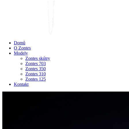
Domů
O Zontes
Modely
Zontes skútry
Zontes 703
Zontes 350
Zontes 310
Zontes 125
Kontakt