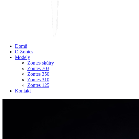
Domů
O Zontes
Modely
Zontes skútry
Zontes 703
Zontes 350
Zontes 310
Zontes 125
Kontakt