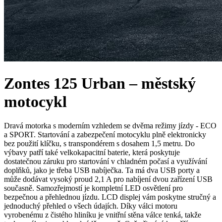
Zontes 125 Urban – městský
motocykl
Dravá motorka s moderním vzhledem se dvěma režimy jízdy - ECO
a SPORT. Startování a zabezpečení motocyklu plně elektronicky
bez použití klíčku, s transpondérem s dosahem 1,5 metru. Do
výbavy patří také velkokapacitní baterie, která poskytuje
dostatečnou záruku pro startování v chladném počasí a využívání
doplňků, jako je třeba USB nabíječka. Ta má dva USB porty a
může dodávat vysoký proud 2,1 A pro nabíjení dvou zařízení USB
současně. Samozřejmostí je kompletní LED osvětlení pro
bezpečnou a přehlednou jízdu. LCD displej vám poskytne stručný a
jednoduchý přehled o všech údajích. Díky válci motoru
vyrobenému z čistého hliníku je vnitřní stěna válce tenká, takže