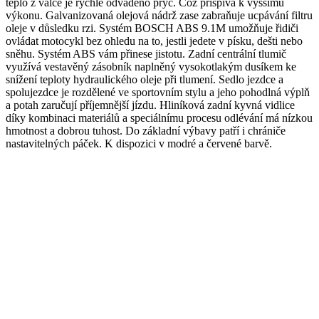
teplo z válce je rychle odváděno pryč. Což přispívá k vyššímu
výkonu. Galvanizovaná olejová nádrž zase zabraňuje ucpávání filtru
oleje v důsledku rzi. Systém BOSCH ABS 9.1M umožňuje řidiči
ovládat motocykl bez ohledu na to, jestli jedete v písku, dešti nebo
sněhu. Systém ABS vám přinese jistotu. Zadní centrální tlumič
využívá vestavěný zásobník naplněný vysokotlakým dusíkem ke
snížení teploty hydraulického oleje při tlumení. Sedlo jezdce a
spolujezdce je rozdělené ve sportovním stylu a jeho pohodlná výplň
a potah zaručují příjemnější jízdu. Hliníková zadní kyvná vidlice
díky kombinaci materiálů a speciálnímu procesu odlévání má nízkou
hmotnost a dobrou tuhost. Do základní výbavy patří i chrániče
nastavitelných páček. K dispozici v modré a červené barvě.