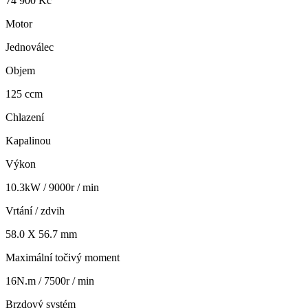
74 900 Kč
Motor
Jednoválec
Objem
125 ccm
Chlazení
Kapalinou
Výkon
10.3kW / 9000r / min
Vrtání / zdvih
58.0 X 56.7 mm
Maximální točivý moment
16N.m / 7500r / min
Brzdový systém