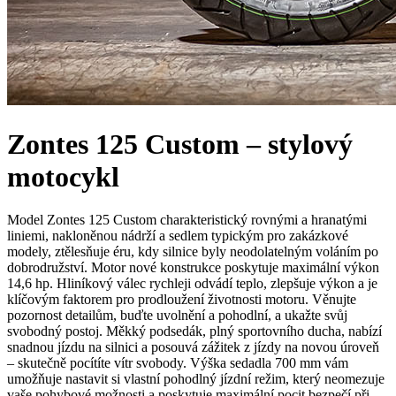
Zontes 125 Custom – stylový
motocykl
Model Zontes 125 Custom charakteristický rovnými a hranatými
liniemi, nakloněnou nádrží a sedlem typickým pro zakázkové
modely, ztělesňuje éru, kdy silnice byly neodolatelným voláním po
dobrodružství. Motor nové konstrukce poskytuje maximální výkon
14,6 hp. Hliníkový válec rychleji odvádí teplo, zlepšuje výkon a je
klíčovým faktorem pro prodloužení životnosti motoru. Věnujte
pozornost detailům, buďte uvolnění a pohodlní, a ukažte svůj
svobodný postoj. Měkký podsedák, plný sportovního ducha, nabízí
snadnou jízdu na silnici a posouvá zážitek z jízdy na novou úroveň
– skutečně pocítíte vítr svobody. Výška sedadla 700 mm vám
umožňuje nastavit si vlastní pohodlný jízdní režim, který neomezuje
vaše pohybové možnosti a poskytuje maximální pocit bezpečí při