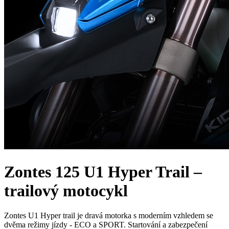
Zontes 125 U1 Hyper Trail –
trailový motocykl
Zontes U1 Hyper trail je dravá motorka s moderním vzhledem se
dvěma režimy jízdy - ECO a SPORT. Startování a zabezpečení