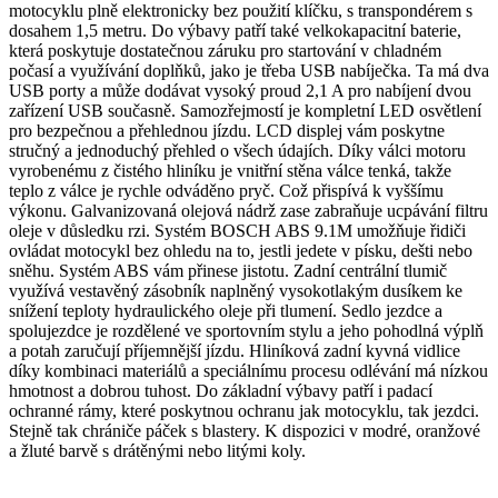
motocyklu plně elektronicky bez použití klíčku, s transpondérem s
dosahem 1,5 metru. Do výbavy patří také velkokapacitní baterie,
která poskytuje dostatečnou záruku pro startování v chladném
počasí a využívání doplňků, jako je třeba USB nabíječka. Ta má dva
USB porty a může dodávat vysoký proud 2,1 A pro nabíjení dvou
zařízení USB současně. Samozřejmostí je kompletní LED osvětlení
pro bezpečnou a přehlednou jízdu. LCD displej vám poskytne
stručný a jednoduchý přehled o všech údajích. Díky válci motoru
vyrobenému z čistého hliníku je vnitřní stěna válce tenká, takže
teplo z válce je rychle odváděno pryč. Což přispívá k vyššímu
výkonu. Galvanizovaná olejová nádrž zase zabraňuje ucpávání filtru
oleje v důsledku rzi. Systém BOSCH ABS 9.1M umožňuje řidiči
ovládat motocykl bez ohledu na to, jestli jedete v písku, dešti nebo
sněhu. Systém ABS vám přinese jistotu. Zadní centrální tlumič
využívá vestavěný zásobník naplněný vysokotlakým dusíkem ke
snížení teploty hydraulického oleje při tlumení. Sedlo jezdce a
spolujezdce je rozdělené ve sportovním stylu a jeho pohodlná výplň
a potah zaručují příjemnější jízdu. Hliníková zadní kyvná vidlice
díky kombinaci materiálů a speciálnímu procesu odlévání má nízkou
hmotnost a dobrou tuhost. Do základní výbavy patří i padací
ochranné rámy, které poskytnou ochranu jak motocyklu, tak jezdci.
Stejně tak chrániče páček s blastery. K dispozici v modré, oranžové
a žluté barvě s drátěnými nebo litými koly.