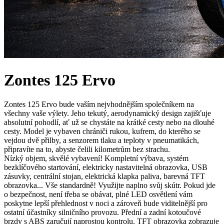
Zontes 125 Ervo
Zontes 125 Ervo bude vaším nejvhodnějším společníkem na
všechny vaše výlety. Jeho tekutý, aerodynamický design zajišťuje
absolutní pohodlí, ať už se chystáte na krátké cesty nebo na dlouhé
cesty. Model je vybaven chrániči rukou, kufrem, do kterého se
vejdou dvě přilby, a senzorem tlaku a teploty v pneumatikách,
připravíte na to, abyste čelili kilometrům bez strachu.
Nízký objem, skvělé vybavení! Kompletní výbava, systém
bezklíčového startování, elektricky nastavitelná obrazovka, USB
zásuvky, centrální stojan, elektrická klapka paliva, barevná TFT
obrazovka... Vše standardně! Využijte naplno svůj skútr. Pokud jde
o bezpečnost, není třeba se obávat, plné LED osvětlení vám
poskytne lepší přehlednost v noci a zároveň bude viditelnější pro
ostatní účastníky silničního provozu. Přední a zadní kotoučové
brzdy s ABS zaručují naprostou kontrolu. TFT obrazovka zobrazuje