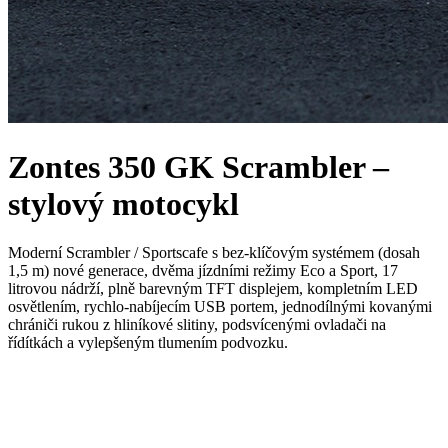
Zontes 350 GK Scrambler –
stylový motocykl
Moderní Scrambler / Sportscafe s bez-klíčovým systémem (dosah
1,5 m) nové generace, dvěma jízdními režimy Eco a Sport, 17
litrovou nádrží, plně barevným TFT displejem, kompletním LED
osvětlením, rychlo-nabíjecím USB portem, jednodílnými kovanými
chrániči rukou z hliníkové slitiny, podsvícenými ovladači na
řídítkách a vylepšeným tlumením podvozku.