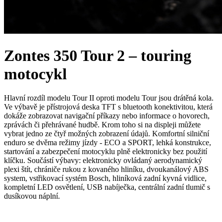
Zontes 350 Tour 2 – touring
motocykl
Hlavní rozdíl modelu Tour II oproti modelu Tour jsou drátěná kola.
Ve výbavě je přístrojová deska TFT s bluetooth konektivitou, která
dokáže zobrazovat navigační příkazy nebo informace o hovorech,
zprávách či přehrávané hudbě. Krom toho si na displeji můžete
vybrat jedno ze čtyř možných zobrazení údajů. Komfortní silniční
enduro se dvěma režimy jízdy - ECO a SPORT, lehká konstrukce,
startování a zabezpečení motocyklu plně elektronicky bez použití
klíčku. Součástí výbavy: elektronicky ovládaný aerodynamický
plexi štít, chrániče rukou z kovaného hliníku, dvoukanálový ABS
system, vstřikovací systém Bosch, hliníková zadní kyvná vidlice,
kompletní LED osvětlení, USB nabíječka, centrální zadní tlumič s
dusíkovou náplní.